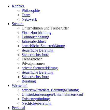
Kanzlei
Philosophie
Team
Netzwerk
S
teuern
Unternehmen und Freiberufler
Finanzbuchhaltung
Lohnbuchhaltung
Jahresabschluss
betriebliche Steuererklärung
steuerliche Beratung
Steuerrechtschutz
Trennzeichen
Privatpersonen
private Steuererklärung
steuerliche Beratung
Steuerrechtschutz
Beratung
W
irtschaft
betriebswirtschaft. Beratung/Planung
Umstrukturierungen/Unternehmenskauf
Existenzgründung
Nachfolgeberatung
P
ersonal