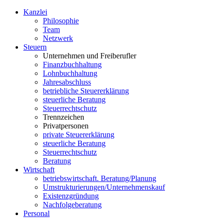
Kanzlei
Philosophie
Team
Netzwerk
S
teuern
Unternehmen und Freiberufler
Finanzbuchhaltung
Lohnbuchhaltung
Jahresabschluss
betriebliche Steuererklärung
steuerliche Beratung
Steuerrechtschutz
Trennzeichen
Privatpersonen
private Steuererklärung
steuerliche Beratung
Steuerrechtschutz
Beratung
W
irtschaft
betriebswirtschaft. Beratung/Planung
Umstrukturierungen/Unternehmenskauf
Existenzgründung
Nachfolgeberatung
P
ersonal