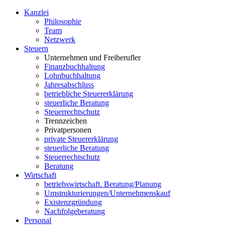
Kanzlei
Philosophie
Team
Netzwerk
S
teuern
Unternehmen und Freiberufler
Finanzbuchhaltung
Lohnbuchhaltung
Jahresabschluss
betriebliche Steuererklärung
steuerliche Beratung
Steuerrechtschutz
Trennzeichen
Privatpersonen
private Steuererklärung
steuerliche Beratung
Steuerrechtschutz
Beratung
W
irtschaft
betriebswirtschaft. Beratung/Planung
Umstrukturierungen/Unternehmenskauf
Existenzgründung
Nachfolgeberatung
P
ersonal